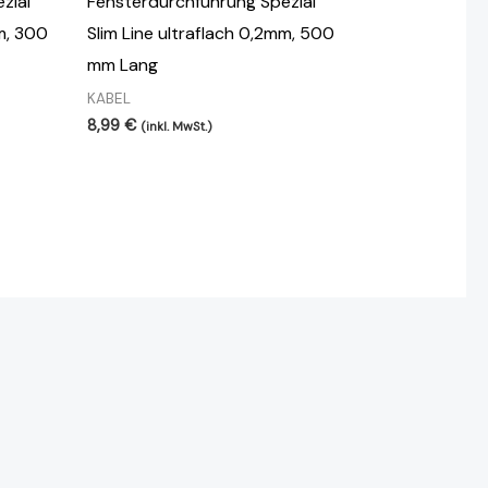
zial
Fensterdurchführung Spezial
mm, 300
Slim Line ultraflach 0,2mm, 500
mm Lang
KABEL
8,99
€
(inkl. MwSt.)