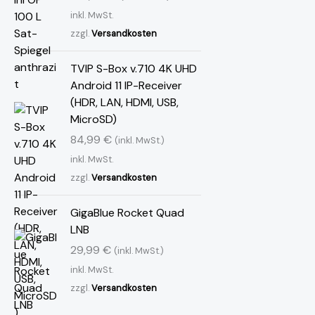
e
t
inkl. MwSt.
i
:
s
9
zzgl.
Versandkosten
w
,
a
9
TVIP S-Box v.710 4K UHD
r
9
Android 11 IP-Receiver
:
(HDR, LAN, HDMI, USB,
1
€
MicroSD)
4
.
84,99
€
(inkl. MwSt.)
,
inkl. MwSt.
9
zzgl.
Versandkosten
9
GigaBlue Rocket Quad
€
LNB
29,99
€
(inkl. MwSt.)
inkl. MwSt.
zzgl.
Versandkosten