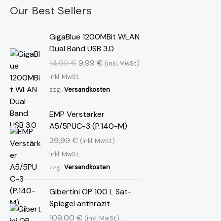
Our Best Sellers
U
A
GigaBlue 1200MBit WLAN
r
k
Dual Band USB 3.0
s
t
14,99
€
9,99
€
(inkl. MwSt.)
p
u
inkl. MwSt.
r
e
zzgl.
Versandkosten
ü
l
n
l
EMP Verstärker
g
e
A5/5PUC-3 (P.140-M)
l
r
i
P
39,99
€
(inkl. MwSt.)
c
r
inkl. MwSt.
h
e
zzgl.
Versandkosten
e
i
r
s
Gibertini OP 100 L Sat-
P
i
Spiegel anthrazit
r
s
109,00
€
(inkl. MwSt.)