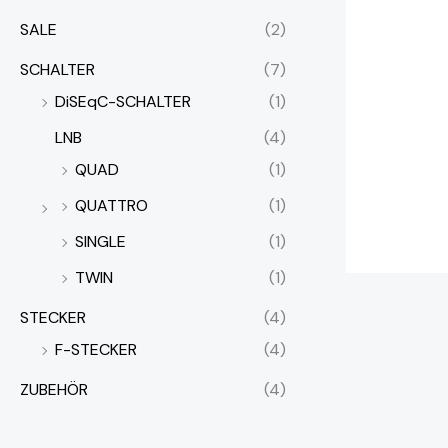
SALE
(2)
SCHALTER
(7)
DiSEqC-SCHALTER
(1)
LNB
(4)
QUAD
(1)
QUATTRO
(1)
SINGLE
(1)
TWIN
(1)
STECKER
(4)
F-STECKER
(4)
ZUBEHÖR
(4)