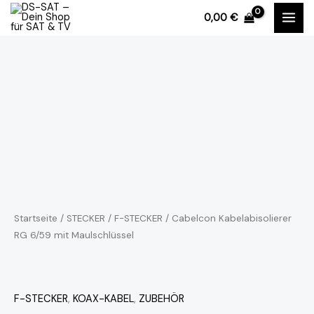
Zum
0,00
€
Inhalt
springen
Cabelcon
Kabelabisolierer
RG
6/59
mit
Maulschlüssel
Menge
Startseite
/
STECKER
/
F-STECKER
/ Cabelcon Kabelabisolierer
RG 6/59 mit Maulschlüssel
F-STECKER
,
KOAX-KABEL
,
ZUBEHÖR