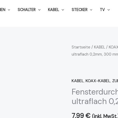
NEN
SCHALTER
KABEL
STECKER
TV
Fensterdurchführung
Startseite
/
KABEL
/
KOAX
ultraflach 0,2mm, 300 m
Spezial
Slim
Line
ultraflach
KABEL
,
KOAX-KABEL
,
ZU
0,2mm,
Fensterdurch
300
ultraflach 
mm
Lang
7,99
€
(inkl. MwSt.
Menge