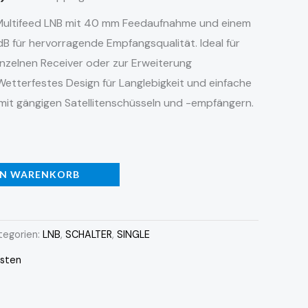
 Multifeed LNB mit 40 mm Feedaufnahme und einem
B für hervorragende Empfangsqualität. Ideal für
inzelnen Receiver oder zur Erweiterung
tterfestes Design für Langlebigkeit und einfache
l mit gängigen Satellitenschüsseln und -empfängern.
EN WARENKORB
tegorien:
LNB
,
SCHALTER
,
SINGLE
sten