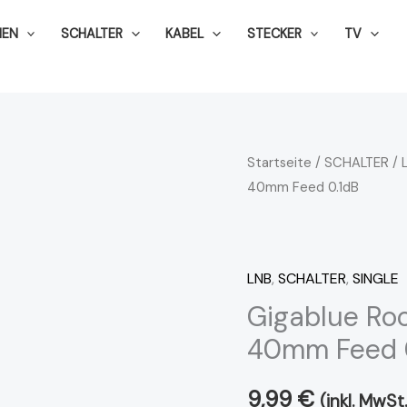
NEN
SCHALTER
KABEL
STECKER
TV
Gigablue
Startseite
/
SCHALTER
/
40mm Feed 0.1dB
Rocket
Single
Multifeed
LNB
LNB
,
SCHALTER
,
SINGLE
40mm
Gigablue Roc
Feed
40mm Feed 
0.1dB
Menge
9,99
€
(inkl. MwSt.