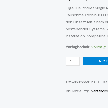
GigaBlue Rocket Single
Rauschmaß von nur 0,1 d
den Einsatz mit einem e
bestehender Systeme. We
Installation. Kompatibe
Verfügbarkeit:
Vorrätig
IN D
Artikelnummer:
1960
Ka
inkl. MwSt.
zzgl.
Versandko