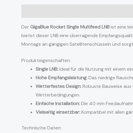
Beschreibung
Zusätzliche Informationen
Rezens
Der
GigaBlue Rocket Single Multifeed LNB
ist eine l
bietet dieser LNB eine überragende Empfangsqualitä
Montage an gängigen Satellitenschüsseln und sorgt fü
Produkteigenschaften:
Single LNB:
Ideal für die Nutzung mit einem e
Hohe Empfangsleistung:
Das niedrige Rauschm
Wetterfestes Design:
Robuste Bauweise aus w
Wetterbedingungen.
Einfache Installation:
Die 40 mm Feedaufnahme
Vielseitig einsetzbar:
Kompatibel mit allen gä
Technische Daten: