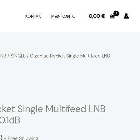
0,00
€
KONTAKT
MEIN KONTO
LNB
/
SINGLE
/ Gigablue Rocket Single Multifeed LNB
ket Single Multifeed LNB
0.1dB
)
+ Free Shipping