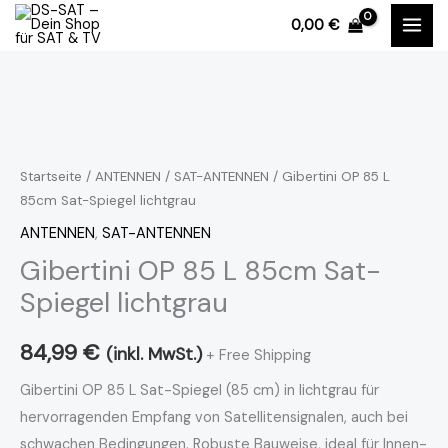
Zum
0,00
€
Inhalt
springen
Gibertini
OP
85
Startseite
/
ANTENNEN
/
SAT-ANTENNEN
/ Gibertini OP 85 L
85cm Sat-Spiegel lichtgrau
L
85cm
ANTENNEN
,
SAT-ANTENNEN
Sat-
Gibertini OP 85 L 85cm Sat-
Spiegel
Spiegel lichtgrau
lichtgrau
Menge
84,99
€
(inkl. MwSt.)
+ Free Shipping
Gibertini OP 85 L Sat-Spiegel (85 cm) in lichtgrau für
hervorragenden Empfang von Satellitensignalen, auch bei
schwachen Bedingungen. Robuste Bauweise, ideal für Innen-