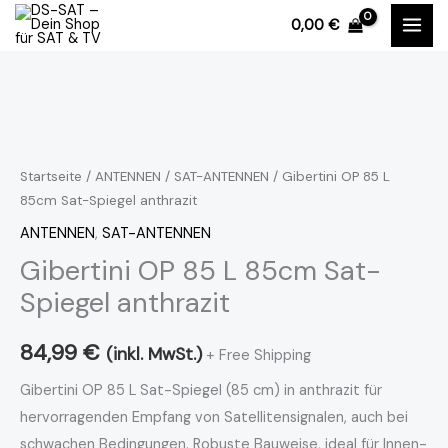
Zum
0,00
€
Inhalt
springen
Gibertini
OP
85
Startseite
/
ANTENNEN
/
SAT-ANTENNEN
/ Gibertini OP 85 L
85cm Sat-Spiegel anthrazit
L
85cm
ANTENNEN
,
SAT-ANTENNEN
Sat-
Gibertini OP 85 L 85cm Sat-
Spiegel
Spiegel anthrazit
anthrazit
Menge
84,99
€
(inkl. MwSt.)
+ Free Shipping
Gibertini OP 85 L Sat-Spiegel (85 cm) in anthrazit für
hervorragenden Empfang von Satellitensignalen, auch bei
schwachen Bedingungen. Robuste Bauweise, ideal für Innen-