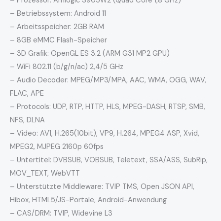
– Prozessor: Amlogic S905W2 (Quad Core 1,8 GHz)
– Betriebssystem: Android 11
– Arbeitsspeicher: 2GB RAM
– 8GB eMMC Flash-Speicher
– 3D Grafik: OpenGL ES 3.2 (ARM G31 MP2 GPU)
– WiFi 802.11 (b/g/n/ac) 2,4/5 GHz
– Audio Decoder: MPEG/MP3/MPA, AAC, WMA, OGG, WAV,
FLAC, APE
– Protocols: UDP, RTP, HTTP, HLS, MPEG-DASH, RTSP, SMB,
NFS, DLNA
– Video: AV1, H.265(10bit), VP9, H.264, MPEG4 ASP, Xvid,
MPEG2, MJPEG 2160p 60fps
– Untertitel: DVBSUB, VOBSUB, Teletext, SSA/ASS, SubRip,
MOV_TEXT, WebVTT
– Unterstützte Middleware: TVIP TMS, Open JSON API,
Hibox, HTML5/JS-Portale, Android-Anwendung
– CAS/DRM: TVIP, Widevine L3