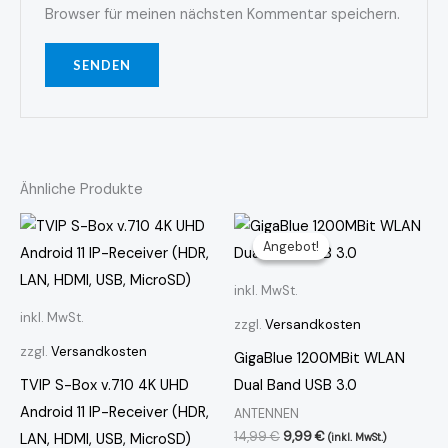
Browser für meinen nächsten Kommentar speichern.
Ähnliche Produkte
Ursprünglicher
Aktueller
Preis
Preis
Angebot!
Angebot!
war:
ist:
14,99 €
9,99 €.
inkl. MwSt.
inkl. MwSt.
zzgl.
Versandkosten
zzgl.
Versandkosten
GigaBlue 1200MBit WLAN
TVIP S-Box v.710 4K UHD
Dual Band USB 3.0
Android 11 IP-Receiver (HDR,
ANTENNEN
14,99
€
9,99
€
LAN, HDMI, USB, MicroSD)
(inkl. MwSt.)