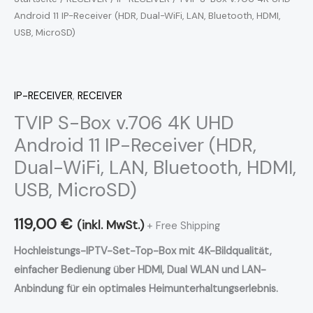
Android 11 IP-Receiver (HDR, Dual-WiFi, LAN, Bluetooth, HDMI,
LAN,
USB, MicroSD)
Bluetooth,
HDMI,
USB,
MicroSD)
IP-RECEIVER
,
RECEIVER
Menge
TVIP S-Box v.706 4K UHD
Android 11 IP-Receiver (HDR,
Dual-WiFi, LAN, Bluetooth, HDMI,
USB, MicroSD)
119,00
€
(inkl. MwSt.)
+ Free Shipping
Hochleistungs-IPTV-Set-Top-Box mit 4K-Bildqualität,
einfacher Bedienung über HDMI, Dual WLAN und LAN-
Anbindung für ein optimales Heimunterhaltungserlebnis.