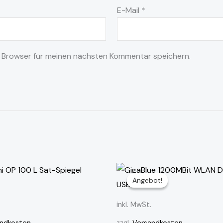
E-Mail
*
 Browser für meinen nächsten Kommentar speichern.
Ursprünglicher
Aktueller
Preis
Preis
Angebot!
Angebot!
war:
ist:
14,99 €
9,99 €.
inkl. MwSt.
ndkosten
zzgl.
Versandkosten