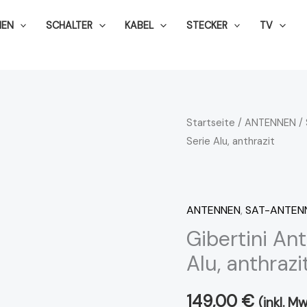
NEN
SCHALTER
KABEL
STECKER
TV
Gibertini
Startseite
/
ANTENNEN
/
Serie Alu, anthrazit
Antenne
OP
100SE
Profi
ANTENNEN
,
SAT-ANTEN
Serie
Gibertini An
Alu,
Alu, anthrazi
anthrazit
Menge
149,00
€
(inkl. M