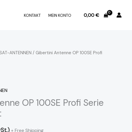
0,00
€
KONTAKT
MEIN KONTO
SAT-ANTENNEN
/ Gibertini Antenne OP 100SE Profi
NEN
tenne OP 100SE Profi Serie
t
wSt.)
+ Free Shipping